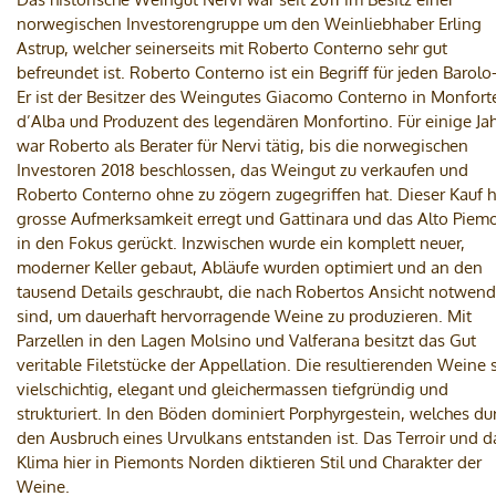
norwegischen Investorengruppe um den Weinliebhaber Erling
Astrup, welcher seinerseits mit Roberto Conterno sehr gut
befreundet ist. Roberto Conterno ist ein Begriff für jeden Barolo
Er ist der Besitzer des Weingutes Giacomo Conterno in Monfort
d’Alba und Produzent des legendären Monfortino. Für einige Ja
war Roberto als Berater für Nervi tätig, bis die norwegischen
Investoren 2018 beschlossen, das Weingut zu verkaufen und
Roberto Conterno ohne zu zögern zugegriffen hat. Dieser Kauf h
grosse Aufmerksamkeit erregt und Gattinara und das Alto Piem
in den Fokus gerückt. Inzwischen wurde ein komplett neuer,
moderner Keller gebaut, Abläufe wurden optimiert und an den
tausend Details geschraubt, die nach Robertos Ansicht notwend
sind, um dauerhaft hervorragende Weine zu produzieren. Mit
Parzellen in den Lagen Molsino und Valferana besitzt das Gut
veritable Filetstücke der Appellation. Die resultierenden Weine 
vielschichtig, elegant und gleichermassen tiefgründig und
strukturiert. In den Böden dominiert Porphyrgestein, welches du
den Ausbruch eines Urvulkans entstanden ist. Das Terroir und d
Klima hier in Piemonts Norden diktieren Stil und Charakter der
Weine.