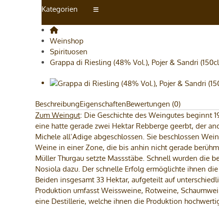
Kategorien
Weinshop
Spirituosen
Grappa di Riesling (48% Vol.), Pojer & Sandri (150cl
Beschreibung
Eigenschaften
Bewertungen (0)
Zum Weingut
: Die Geschichte des Weingutes beginnt 19
eine hatte gerade zwei Hektar Rebberge geerbt, der a
Michele all’Adige abgeschlossen. Sie beschlossen Wein
Weine in einer Zone, die bis anhin nicht gerade berühmt 
Müller Thurgau setzte Massstäbe. Schnell wurden die 
Nosiola dazu. Der schnelle Erfolg ermöglichte ihnen di
Beiden insgesamt 33 Hektar, aufgeteilt auf unterschie
Produktion umfasst Weissweine, Rotweine, Schaumweine
eine Destillerie, welche ihnen die Produktion hochwer