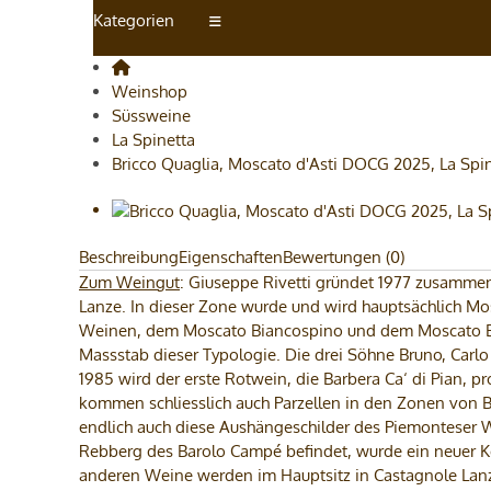
Kategorien
Weinshop
Süssweine
La Spinetta
Bricco Quaglia, Moscato d'Asti DOCG 2025, La Spine
Beschreibung
Eigenschaften
Bewertungen (0)
Zum Weingut
: Giuseppe Rivetti gründet 1977 zusammen
Lanze. In dieser Zone wurde und wird hauptsächlich Mosc
Weinen, dem Moscato Biancospino und dem Moscato Bri
Massstab dieser Typologie. Die drei Söhne Bruno, Carlo
1985 wird der erste Rotwein, die Barbera Ca‘ di Pian, pr
kommen schliesslich auch Parzellen in den Zonen von B
endlich auch diese Aushängeschilder des Piemonteser 
Rebberg des Barolo Campé befindet, wurde ein neuer Kell
anderen Weine werden im Hauptsitz in Castagnole Lanze