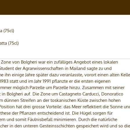
 (75cl)
 Zone von Bolgheri war ein zufälliges Angebot eines lokalen
 Student der Agrarwissenschaften in Mailand sagte zu und
 ihn einige Jahre später dazu veranlasste, vorort einen alten Kelle
983 statt und im Jahr 1991 pflanzte er die ersten eigenen
mmer möglich Parzelle um Parzelle hinzu. Zusammen mit seiner
ut in Bolgheri auf. Die Zone um Castagneto Carducci, Donoratico
inem dünnen Streifen an der toskanischen Küste zwischen hohen
ition hat drei grosse Vorteile: das Meer reflektiert die Sonne un
nthese der Pflanzen entscheidend ist. Die Hügel sorgen für
ern und somit Fäulnisbefall minimieren. Durch die natürliche
elcher in den unteren Gesteinsschichten gespeichert wird und so di