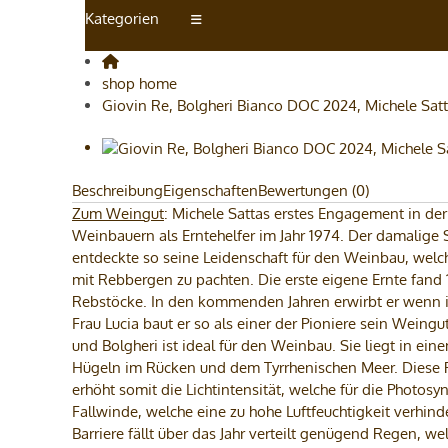
Kategorien
shop home
Giovin Re, Bolgheri Bianco DOC 2024, Michele Satta
Beschreibung
Eigenschaften
Bewertungen (0)
Zum Weingut
: Michele Sattas erstes Engagement in der
Weinbauern als Erntehelfer im Jahr 1974. Der damalige
entdeckte so seine Leidenschaft für den Weinbau, welche
mit Rebbergen zu pachten. Die erste eigene Ernte fand 1
Rebstöcke. In den kommenden Jahren erwirbt er wenn i
Frau Lucia baut er so als einer der Pioniere sein Weing
und Bolgheri ist ideal für den Weinbau. Sie liegt in e
Hügeln im Rücken und dem Tyrrhenischen Meer. Diese Pos
erhöht somit die Lichtintensität, welche für die Photosy
Fallwinde, welche eine zu hohe Luftfeuchtigkeit verhind
Barriere fällt über das Jahr verteilt genügend Regen, w