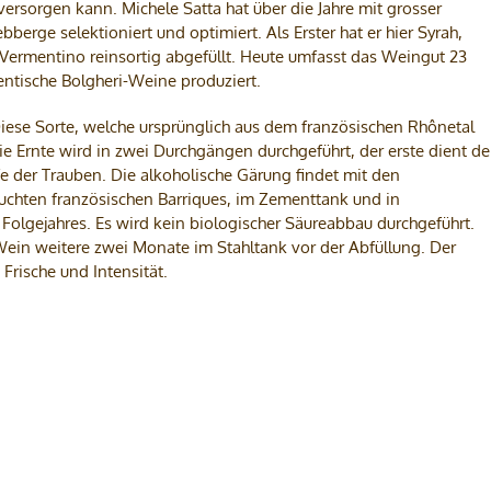
sorgen kann. Michele Satta hat über die Jahre mit grosser
berge selektioniert und optimiert. Als Erster hat er hier Syrah,
Vermentino reinsortig abgefüllt. Heute umfasst das Weingut 23
entische Bolgheri-Weine produziert.
. Diese Sorte, welche ursprünglich aus dem französischen Rhônetal
ie Ernte wird in zwei Durchgängen durchgeführt, der erste dient de
ife der Trauben. Die alkoholische Gärung findet mit den
auchten französischen Barriques, im Zementtank und in
 Folgejahres. Es wird kein biologischer Säureabbau durchgeführt.
Wein weitere zwei Monate im Stahltank vor der Abfüllung. Der
 Frische und Intensität.