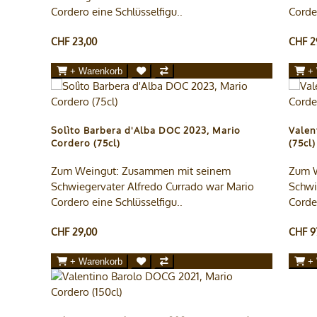
Cordero eine Schlüsselfigu..
Corder
CHF 23,00
CHF 2
+ Warenkorb
+
Solìto Barbera d'Alba DOC 2023, Mario
Valen
Cordero (75cl)
(75cl)
Zum Weingut: Zusammen mit seinem
Zum W
Schwiegervater Alfredo Currado war Mario
Schwi
Cordero eine Schlüsselfigu..
Corder
CHF 29,00
CHF 9
+ Warenkorb
+