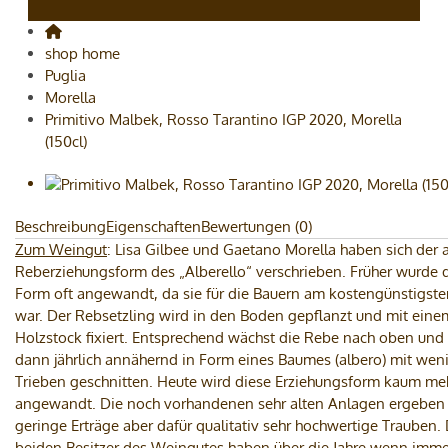
shop home
Puglia
Morella
Primitivo Malbek, Rosso Tarantino IGP 2020, Morella
(150cl)
Beschreibung
Eigenschaften
Bewertungen (0)
Zum Weingut
: Lisa Gilbee und Gaetano Morella haben sich der 
Reberziehungsform des „Alberello“ verschrieben. Früher wurde 
Form oft angewandt, da sie für die Bauern am kostengünstigste
war. Der Rebsetzling wird in den Boden gepflanzt und mit eine
Holzstock fixiert. Entsprechend wächst die Rebe nach oben und
dann jährlich annähernd in Form eines Baumes (albero) mit wen
Trieben geschnitten. Heute wird diese Erziehungsform kaum me
angewandt. Die noch vorhandenen sehr alten Anlagen ergeben
geringe Erträge aber dafür qualitativ sehr hochwertige Trauben. 
beiden Besitzer des Weingutes haben über die Jahre wenn imme