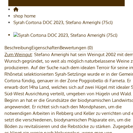
shop home
Syrah Cortona DOC 2023, Stefano Amerighi (75cl)
Beschreibung
Eigenschaften
Bewertungen (0)
Zum Weingut
: Stefano Amerighi hat sein Weingut 2002 mit de
Wunsch gegründet, so weit als möglich naturbelassene Weine z
produzieren. Auf der Suche nach dem idealen Terroir für seine i
Rhônetal selektionierten Syrah-Setzlinge wurde er in der Geme
Cortona fündig, genauer in der Zone Poggiobello di Farneta. Er
erwarb dort 14ha Land, welches sich auf zwei Hügel mit idealer 
Süd-West Ausrichtung verteilt, umgeben von Hügeln und Wald.
Beginn an hat er die Grundsätze der biodynamischen Landwirtsc
angewendet. Er richtet sich nach den Mondphasen, um die
notwendigen Arbeiten in Rebberg und Keller zu verrichten und 
setzt die verschiedenen, biodynamischen Präparate ein, um die
Böden zu revitalisieren und die Rebstöcke zu stärken. Zugegebe
es klingt ein wenig nach Hokuspokus, wenn man von