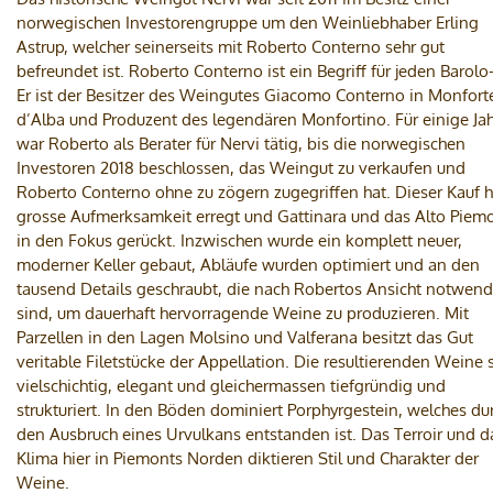
norwegischen Investorengruppe um den Weinliebhaber Erling
Astrup, welcher seinerseits mit Roberto Conterno sehr gut
befreundet ist. Roberto Conterno ist ein Begriff für jeden Barolo
Er ist der Besitzer des Weingutes Giacomo Conterno in Monfort
d’Alba und Produzent des legendären Monfortino. Für einige Ja
war Roberto als Berater für Nervi tätig, bis die norwegischen
Investoren 2018 beschlossen, das Weingut zu verkaufen und
Roberto Conterno ohne zu zögern zugegriffen hat. Dieser Kauf h
grosse Aufmerksamkeit erregt und Gattinara und das Alto Piem
in den Fokus gerückt. Inzwischen wurde ein komplett neuer,
moderner Keller gebaut, Abläufe wurden optimiert und an den
tausend Details geschraubt, die nach Robertos Ansicht notwend
sind, um dauerhaft hervorragende Weine zu produzieren. Mit
Parzellen in den Lagen Molsino und Valferana besitzt das Gut
veritable Filetstücke der Appellation. Die resultierenden Weine 
vielschichtig, elegant und gleichermassen tiefgründig und
strukturiert. In den Böden dominiert Porphyrgestein, welches du
den Ausbruch eines Urvulkans entstanden ist. Das Terroir und d
Klima hier in Piemonts Norden diktieren Stil und Charakter der
Weine.