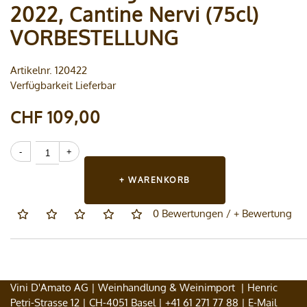
2022, Cantine Nervi (75cl)
VORBESTELLUNG
Artikelnr. 120422
Verfügbarkeit Lieferbar
CHF 109,00
+ WARENKORB
0 Bewertungen
/
+ Bewertung
Vini D'Amato AG | Weinhandlung & Weinimport | Henric
Petri-Strasse 12 | CH-4051 Basel |
+41 61 271 77 88
| E-Mail